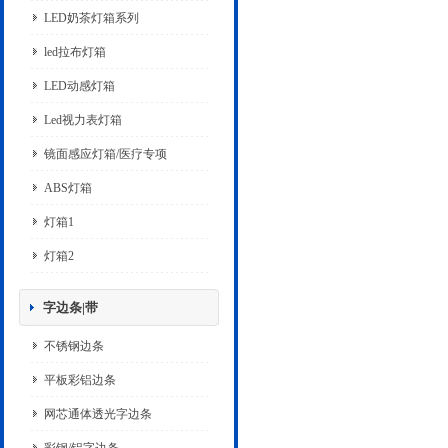
LED奶茶灯箱系列
led拉布灯箱
LED动感灯箱
Led视力表灯箱
镜面感应灯箱/医疗专项
ABS灯箱
灯箱1
灯箱2
字边条|带
不锈钢边条
平板彩铝边条
网芯通体透光字边条