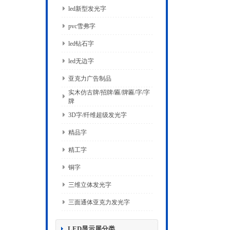
led新型发光字
pvc雪弗字
led钻石字
led无边字
亚克力广告制品
实木仿古牌/招牌/匾/牌匾/字/字
牌
3D字/纤维超级发光字
精品字
精工字
铜字
三维立体发光字
三面通体亚克力发光字
LED显示屏分类