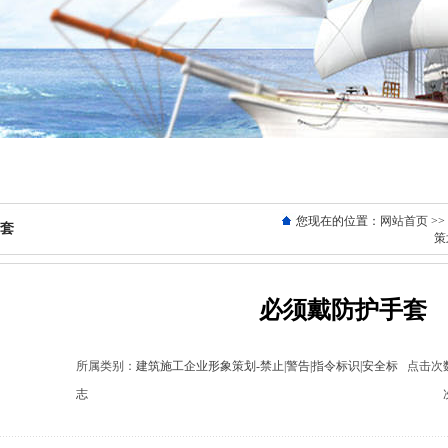
您现在的位置：
网站首页
>>
套
策
必须戴防护手套
所属类别：
建筑施工企业形象策划-禁止|警告|指令标识|安全标
点击次数
志